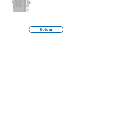
traoñv ar bajenn
Retour