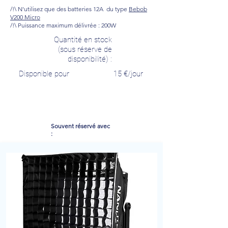
/!\ N'utilisez que des batteries 12A du type
Bebob
V200 Micro
/!\ Puissance maximum délivrée : 200W
Quantité en stock
(sous réserve de
disponibilité) :
Disponible pour
15
€/jour
Souvent réservé avec
: