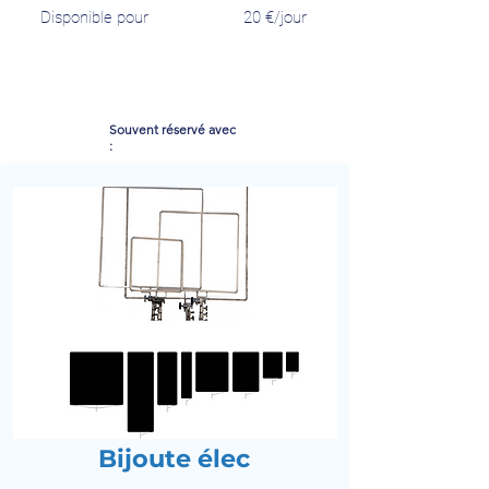
Disponible pour
20
€/jour
Souvent réservé avec
:
Bijoute élec