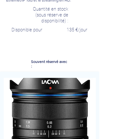
Ethernet/IP 10G et le streaming en HD.
Quantité en stock
(sous réserve de
disponibilité) :
Disponible pour
135
€/jour
Souvent réservé avec
: