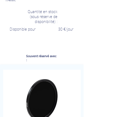
114mm.
Quantité en stock
(sous réserve de
disponibilité) :
Disponible pour
30
€/jour
Souvent réservé avec
: